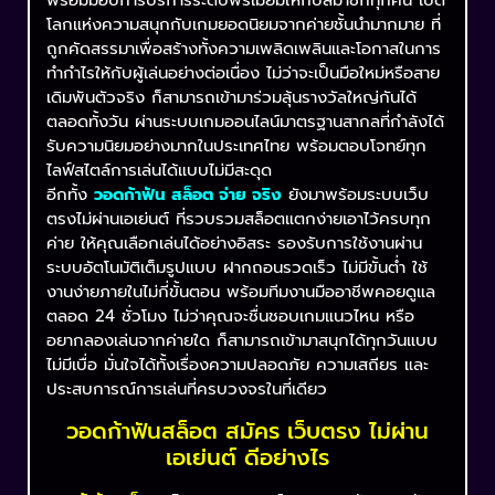
พร้อมมอบการบริการระดับพรีเมียมให้กับสมาชิกทุกคน เปิด
โลกแห่งความสนุกกับเกมยอดนิยมจากค่ายชั้นนำมากมาย ที่
ถูกคัดสรรมาเพื่อสร้างทั้งความเพลิดเพลินและโอกาสในการ
ทำกำไรให้กับผู้เล่นอย่างต่อเนื่อง ไม่ว่าจะเป็นมือใหม่หรือสาย
เดิมพันตัวจริง ก็สามารถเข้ามาร่วมลุ้นรางวัลใหญ่กันได้
ตลอดทั้งวัน ผ่านระบบเกมออนไลน์มาตรฐานสากลที่กำลังได้
รับความนิยมอย่างมากในประเทศไทย พร้อมตอบโจทย์ทุก
ไลฟ์สไตล์การเล่นได้แบบไม่มีสะดุด
อีกทั้ง
วอดก้าฟัน สล็อต จ่าย จริง
ยังมาพร้อมระบบเว็บ
ตรงไม่ผ่านเอเย่นต์ ที่รวบรวมสล็อตแตกง่ายเอาไว้ครบทุก
ค่าย ให้คุณเลือกเล่นได้อย่างอิสระ รองรับการใช้งานผ่าน
ระบบอัตโนมัติเต็มรูปแบบ ฝากถอนรวดเร็ว ไม่มีขั้นต่ำ ใช้
งานง่ายภายในไม่กี่ขั้นตอน พร้อมทีมงานมืออาชีพคอยดูแล
ตลอด 24 ชั่วโมง ไม่ว่าคุณจะชื่นชอบเกมแนวไหน หรือ
อยากลองเล่นจากค่ายใด ก็สามารถเข้ามาสนุกได้ทุกวันแบบ
ไม่มีเบื่อ มั่นใจได้ทั้งเรื่องความปลอดภัย ความเสถียร และ
ประสบการณ์การเล่นที่ครบวงจรในที่เดียว
วอดก้าฟันสล็อต สมัคร เว็บตรง ไม่ผ่าน
เอเย่นต์ ดีอย่างไร