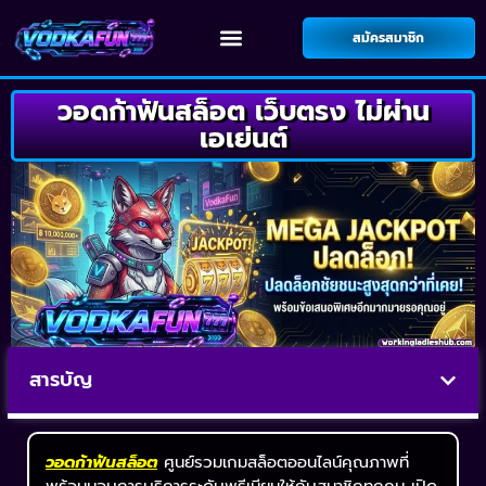
สมัครสมาชิก
วอดก้าฟันสล็อต เว็บตรง ไม่ผ่าน
เอเย่นต์
สารบัญ
วอดก้าฟันสล็อต
ศูนย์รวมเกมสล็อตออนไลน์คุณภาพที่