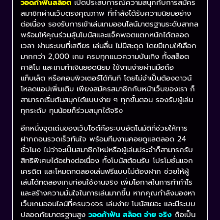
วอดก้าฟันสล็อต
เปิดประสบการณ์ความสนุกกับการสมัคร
สมาชิกผ่านเว็บตรงคุณภาพ ที่กำลังได้รับความนิยมอย่าง
ต่อเนื่อง รองรับการเข้าเล่นเกมออนไลน์มาตรฐานระดับสากล
พร้อมให้คุณร่วมลุ้นโบนัสและแจ็คพอตแตกหนักได้ตลอด
เวลา ผ่านระบบที่เสถียร เล่นลื่น ไม่มีสะดุด โดยมีเกมให้เลือก
มากกว่า 2,000 เกม ครบทุกแนวความบันเทิง ทั้งสล็อต
คาสิโน และเกมทำเงินยอดนิยม ใช้งานง่ายผ่านมือถือ
แท็บเล็ต หรือคอมพิวเตอร์ได้ทันที โดยไม่จำเป็นต้องดาวน์
โหลดแอปเพิ่มเติม เพียงสมัครสมาชิกกับหน้าเว็บของเรา ก็
สามารถเริ่มต้นสนุกได้แบบง่าย ๆ ทุกขั้นตอน รองรับผู้เล่น
ทุกระดับ ทุนน้อยก็ร่วมสนุกได้จริง
อีกหนึ่งจุดเด่นของเว็บไซต์คือระบบอัตโนมัติที่ช่วยให้การ
ฝากถอนรวดเร็วทันใจ พร้อมทีมงานคอยดูแลตลอด 24
ชั่วโมง ไม่ว่าจะเป็นสมาชิกใหม่หรือผู้เล่นประจำก็สามารถรับ
สิทธิพิเศษได้อย่างต่อเนื่อง ทั้งโบนัสต้อนรับ โปรโมชั่นแจก
เครดิต และโหมดทดลองเล่นฟรีแบบไม่ต้องฝาก ช่วยให้ผู้
เล่นได้ทดลองเกมก่อนใช้งานจริง เพิ่มโอกาสในการทำกำไร
และสร้างความมั่นใจในการเล่นมากขึ้น หากคุณกำลังมองหา
เว็บเกมออนไลน์ที่ครบวงจร เล่นง่าย โบนัสเยอะ และมีระบบ
ปลอดภัยมาตรฐานสูง
วอดก้าฟัน สล็อต จ่าย จริง
ถือเป็น